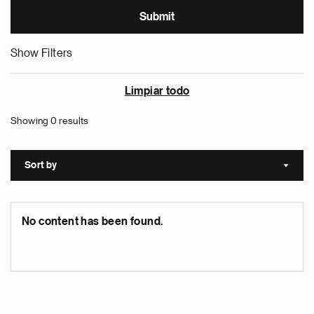
Show Filters
Limpiar todo
Showing 0 results
Sort by
Sort a
No content has been found.