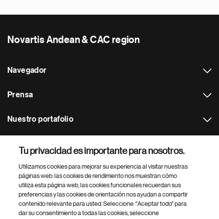
Novartis Andean & CAC region
Navegador
Prensa
Nuestro portafolio
Otras webs
Tu privacidad es importante para nosotros.
Utilizamos cookies para mejorar su experiencia al visitar nuestras
Footer Site Search
páginas web: las cookies de rendimiento nos muestran cómo
utiliza esta página web, las cookies funcionales recuerdan sus
preferencias y las cookies de orientación nos ayudan a compartir
contenido relevante para usted. Seleccione: "Aceptar todo" para
dar su consentimiento a todas las cookies, seleccione