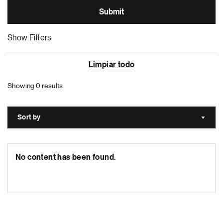
Show Filters
Limpiar todo
Showing 0 results
Sort by
Sort a
No content has been found.