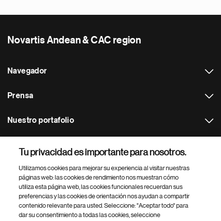
Novartis Andean & CAC region
Navegador
Prensa
Nuestro portafolio
Otras webs
Tu privacidad es importante para nosotros.
Utilizamos cookies para mejorar su experiencia al visitar nuestras
Footer Site Search
páginas web: las cookies de rendimiento nos muestran cómo
utiliza esta página web, las cookies funcionales recuerdan sus
preferencias y las cookies de orientación nos ayudan a compartir
contenido relevante para usted. Seleccione: "Aceptar todo" para
dar su consentimiento a todas las cookies, seleccione