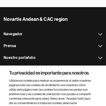
Novartis Andean & CAC region
Navegador
Prensa
Nuestro portafolio
Otras webs
Tu privacidad es importante para nosotros.
Utilizamos cookies para mejorar su experiencia al visitar nuestras
Footer Site Search
páginas web: las cookies de rendimiento nos muestran cómo
utiliza esta página web, las cookies funcionales recuerdan sus
preferencias y las cookies de orientación nos ayudan a compartir
contenido relevante para usted. Seleccione: "Aceptar todo" para
dar su consentimiento a todas las cookies, seleccione