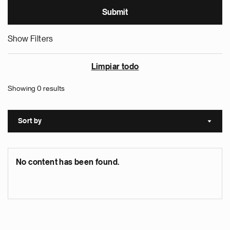
Show Filters
Limpiar todo
Showing 0 results
Sort by
Sort a
No content has been found.