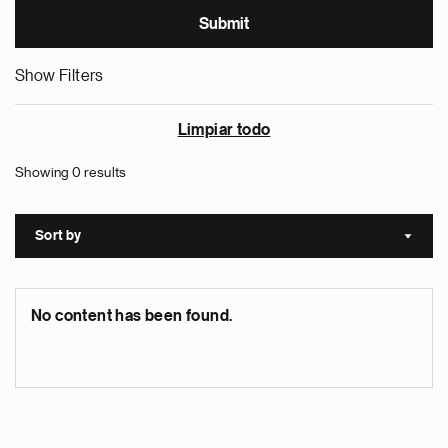
Show Filters
Limpiar todo
Showing 0 results
Sort by
Sort a
No content has been found.