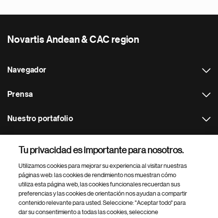
Novartis Andean & CAC region
Navegador
Prensa
Nuestro portafolio
Otras webs
Tu privacidad es importante para nosotros.
Utilizamos cookies para mejorar su experiencia al visitar nuestras
Footer Site Search
páginas web: las cookies de rendimiento nos muestran cómo
utiliza esta página web, las cookies funcionales recuerdan sus
preferencias y las cookies de orientación nos ayudan a compartir
contenido relevante para usted. Seleccione: "Aceptar todo" para
dar su consentimiento a todas las cookies, seleccione