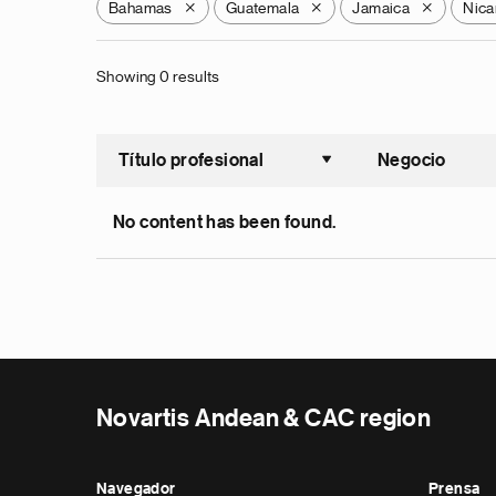
Bahamas
Guatemala
Jamaica
Nica
X
X
X
Showing 0 results
Título profesional
Negocio
Ordenar a
No content has been found.
Novartis Andean & CAC region
Navegador
Prensa