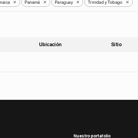
maica
Panamá
Paraguay
Trinidad y Tobago
X
X
X
X
Ubicación
Sitio
scendente
Nuestro portafolio