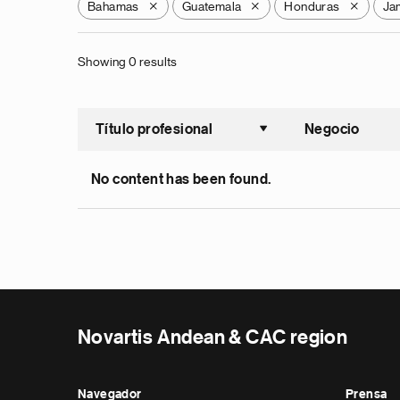
Bahamas
Guatemala
Honduras
Ja
X
X
X
Showing 0 results
Título profesional
Negocio
Ordenar a
No content has been found.
Novartis Andean & CAC region
Navegador
Prensa