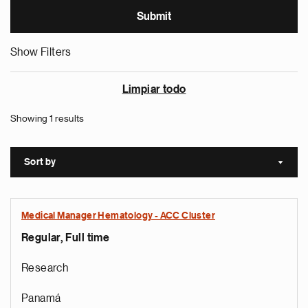
Show Filters
Limpiar todo
Showing 1 results
Sort by
Sort a
Medical Manager Hematology - ACC Cluster
Regular, Full time
Research
Panamá