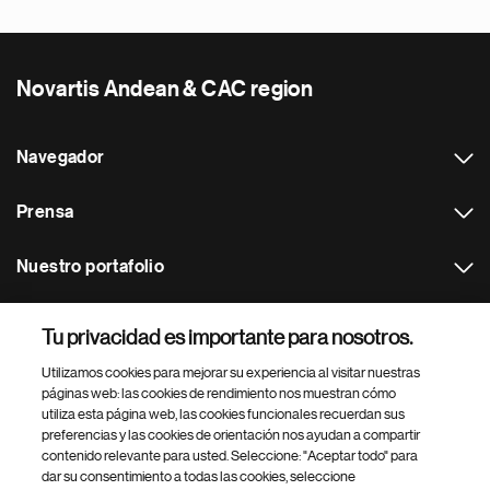
Novartis Andean & CAC region
Navegador
Prensa
Nuestro portafolio
Otras webs
Tu privacidad es importante para nosotros.
Utilizamos cookies para mejorar su experiencia al visitar nuestras
Footer Site Search
páginas web: las cookies de rendimiento nos muestran cómo
utiliza esta página web, las cookies funcionales recuerdan sus
preferencias y las cookies de orientación nos ayudan a compartir
contenido relevante para usted. Seleccione: "Aceptar todo" para
dar su consentimiento a todas las cookies, seleccione