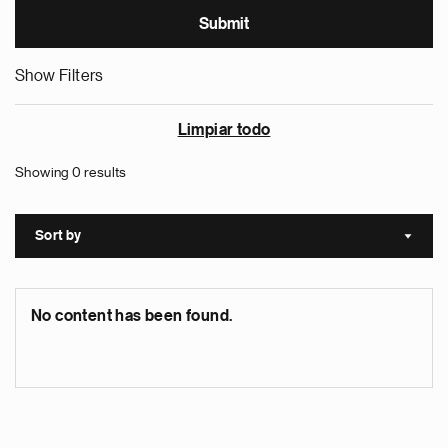
Show Filters
Limpiar todo
Showing 0 results
Sort by
Sort a
No content has been found.