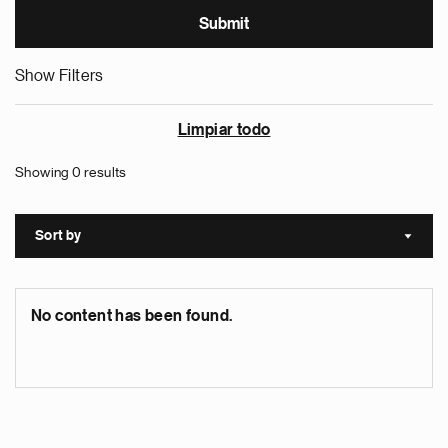
Show Filters
Limpiar todo
Showing 0 results
Sort by
Sort a
No content has been found.