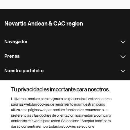
Novartis Andean & CAC region
Navegador
Prensa
Nuestro portafolio
Otras webs
Tu privacidad es importante para nosotros.
Utilizamos cookies para mejorar su experiencia al visitar nuestras
Footer Site Search
páginas web: las cookies de rendimiento nos muestran cómo
utiliza esta página web, las cookies funcionales recuerdan sus
preferencias y las cookies de orientación nos ayudan a compartir
contenido relevante para usted. Seleccione: "Aceptar todo" para
dar su consentimiento a todas las cookies, seleccione