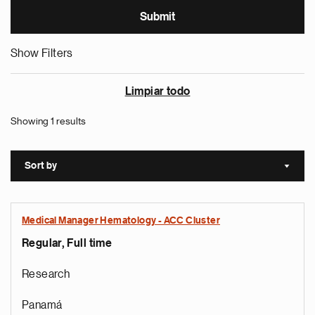
Show Filters
Limpiar todo
Showing 1 results
Sort by
Sort a
Medical Manager Hematology - ACC Cluster
Regular, Full time
Research
Panamá