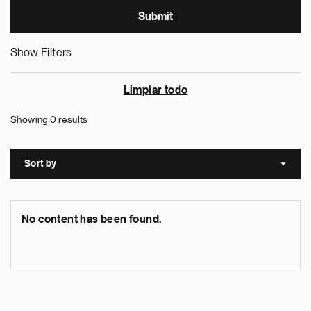
Show Filters
Limpiar todo
Showing 0 results
Sort by
Sort a
No content has been found.