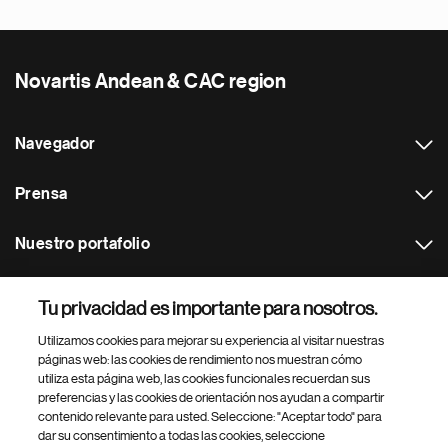
Novartis Andean & CAC region
Navegador
Prensa
Nuestro portafolio
Otras webs
Tu privacidad es importante para nosotros.
Utilizamos cookies para mejorar su experiencia al visitar nuestras
Footer Site Search
páginas web: las cookies de rendimiento nos muestran cómo
utiliza esta página web, las cookies funcionales recuerdan sus
preferencias y las cookies de orientación nos ayudan a compartir
contenido relevante para usted. Seleccione: "Aceptar todo" para
dar su consentimiento a todas las cookies, seleccione