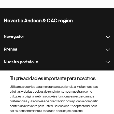
Novartis Andean & CAC region
Navegador
Prensa
Nuestro portafolio
Otras webs
Tu privacidad es importante para nosotros.
Utilizamos cookies para mejorar su experiencia al visitar nuestras
Footer Site Search
páginas web: las cookies de rendimiento nos muestran cómo
utiliza esta página web, las cookies funcionales recuerdan sus
preferencias y las cookies de orientación nos ayudan a compartir
contenido relevante para usted. Seleccione: "Aceptar todo" para
dar su consentimiento a todas las cookies, seleccione