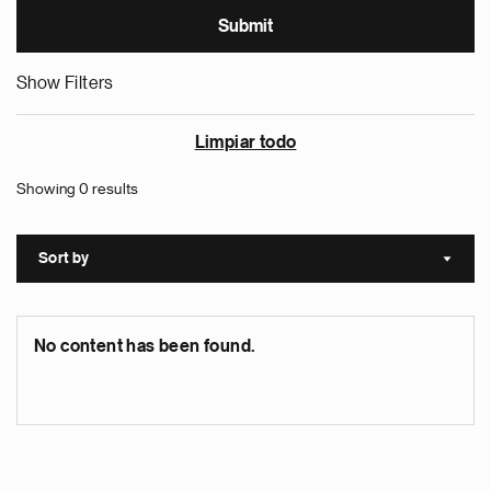
Show Filters
Limpiar todo
Showing 0 results
Sort by
Sort a
No content has been found.