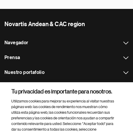
Novartis Andean & CAC region
Navegador
Prensa
Nuestro portafolio
Otras webs
Tu privacidad es importante para nosotros.
Utilizamos cookies para mejorar su experiencia al visitar nuestras
Footer Site Search
páginas web: las cookies de rendimiento nos muestran cómo
utiliza esta página web, las cookies funcionales recuerdan sus
preferencias y las cookies de orientación nos ayudan a compartir
contenido relevante para usted. Seleccione: "Aceptar todo" para
dar su consentimiento a todas las cookies, seleccione