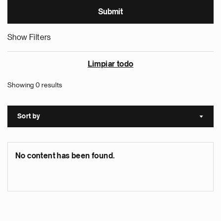
Show Filters
Limpiar todo
Showing 0 results
Sort by
Sort a
No content has been found.