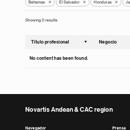
Bahamas
El Salvador
Honduras
J
X
X
X
Showing 0 results
Título profesional
Negocio
Ordenar a
No content has been found.
Novartis Andean & CAC region
Navegador
Prensa