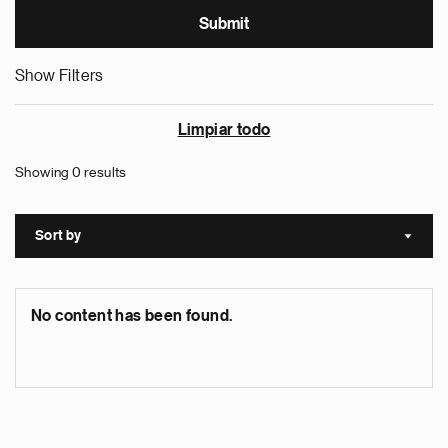
Show Filters
Limpiar todo
Showing 0 results
Sort by
Sort a
No content has been found.