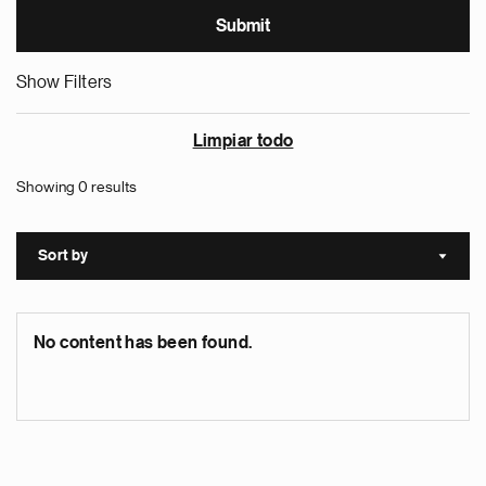
Show Filters
Limpiar todo
Showing 0 results
Sort by
Sort a
No content has been found.