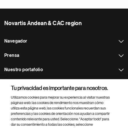
Novartis Andean & CAC region
Navegador
Prensa
Nuestro portafolio
Otras webs
Tu privacidad es importante para nosotros.
Utilizamos cookies para mejorar su experiencia al visitar nuestras
Footer Site Search
páginas web: las cookies de rendimiento nos muestran cómo
utiliza esta página web, las cookies funcionales recuerdan sus
preferencias y las cookies de orientación nos ayudan a compartir
contenido relevante para usted. Seleccione: "Aceptar todo" para
dar su consentimiento a todas las cookies, seleccione