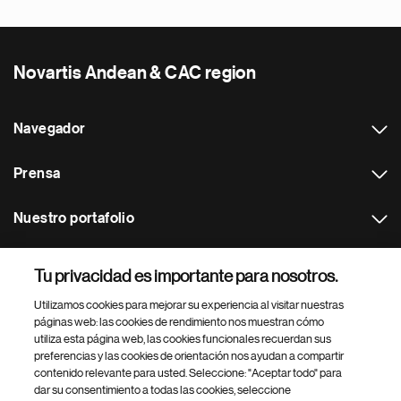
Novartis Andean & CAC region
Navegador
Prensa
Nuestro portafolio
Otras webs
Tu privacidad es importante para nosotros.
Utilizamos cookies para mejorar su experiencia al visitar nuestras
Footer Site Search
páginas web: las cookies de rendimiento nos muestran cómo
utiliza esta página web, las cookies funcionales recuerdan sus
preferencias y las cookies de orientación nos ayudan a compartir
contenido relevante para usted. Seleccione: "Aceptar todo" para
dar su consentimiento a todas las cookies, seleccione