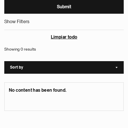
Show Filters
Limpiar todo
Showing 0 results
Sort by
Sort a
No content has been found.