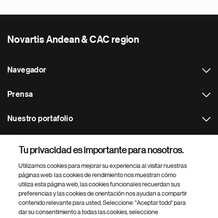
Novartis Andean & CAC region
Navegador
Prensa
Nuestro portafolio
Otras webs
Tu privacidad es importante para nosotros.
Utilizamos cookies para mejorar su experiencia al visitar nuestras
Footer Site Search
páginas web: las cookies de rendimiento nos muestran cómo
utiliza esta página web, las cookies funcionales recuerdan sus
preferencias y las cookies de orientación nos ayudan a compartir
contenido relevante para usted. Seleccione: "Aceptar todo" para
dar su consentimiento a todas las cookies, seleccione