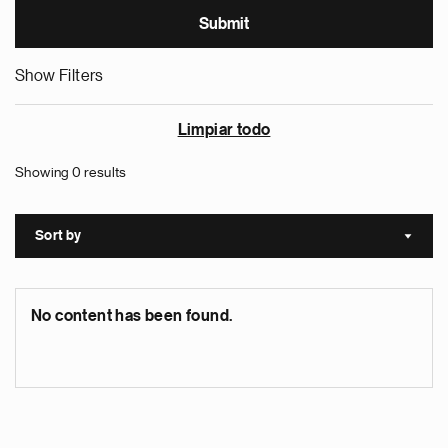
Show Filters
Limpiar todo
Showing 0 results
Sort by
Sort a
No content has been found.