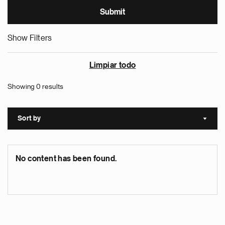
Show Filters
Limpiar todo
Showing 0 results
Sort by
Sort a
No content has been found.