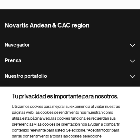
Novartis Andean & CAC region
Navegador
Prensa
Nuestro portafolio
Otras webs
Tu privacidad es importante para nosotros.
Utilizamos cookies para mejorar su experiencia al visitar nuestras
Footer Site Search
páginas web: las cookies de rendimiento nos muestran cómo
utiliza esta página web, las cookies funcionales recuerdan sus
preferencias y las cookies de orientación nos ayudan a compartir
contenido relevante para usted. Seleccione: "Aceptar todo" para
dar su consentimiento a todas las cookies, seleccione