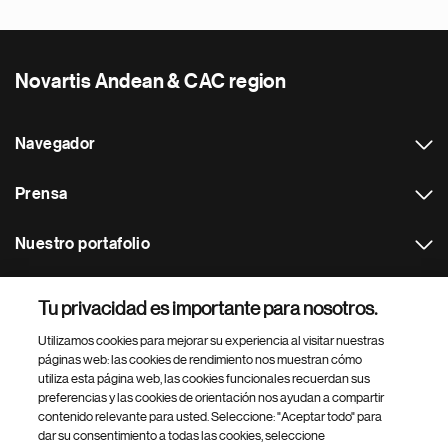
Novartis Andean & CAC region
Navegador
Prensa
Nuestro portafolio
Otras webs
Tu privacidad es importante para nosotros.
Utilizamos cookies para mejorar su experiencia al visitar nuestras
Footer Site Search
páginas web: las cookies de rendimiento nos muestran cómo
utiliza esta página web, las cookies funcionales recuerdan sus
preferencias y las cookies de orientación nos ayudan a compartir
contenido relevante para usted. Seleccione: "Aceptar todo" para
dar su consentimiento a todas las cookies, seleccione