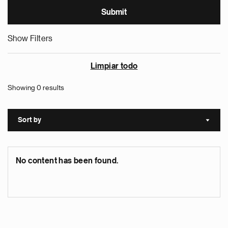
Show Filters
Limpiar todo
Showing 0 results
Sort by
Sort a
No content has been found.