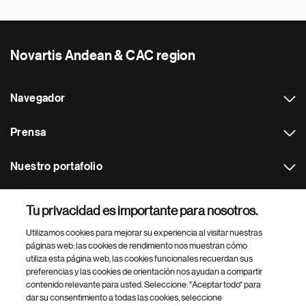
Novartis Andean & CAC region
Navegador
Prensa
Nuestro portafolio
Otras webs
Tu privacidad es importante para nosotros.
Utilizamos cookies para mejorar su experiencia al visitar nuestras
Footer Site Search
páginas web: las cookies de rendimiento nos muestran cómo
utiliza esta página web, las cookies funcionales recuerdan sus
preferencias y las cookies de orientación nos ayudan a compartir
contenido relevante para usted. Seleccione: "Aceptar todo" para
dar su consentimiento a todas las cookies, seleccione