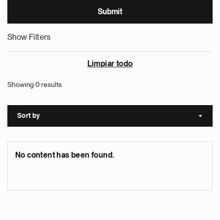
Show Filters
Limpiar todo
Showing 0 results
Sort by
Sort a
No content has been found.