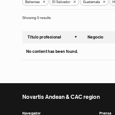
Bahamas
El Salvador
Guatemala
H
X
X
X
Showing 0 results
Título profesional
Negocio
Ordenar a
No content has been found.
Novartis Andean & CAC region
Navegador
Prensa