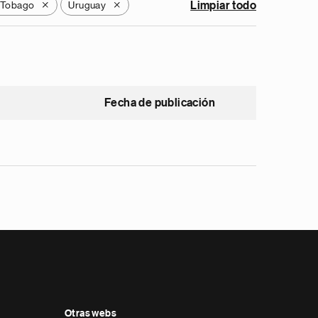
y Tobago
Uruguay
Limpiar todo
X
X
Fecha de publicación
Otras webs