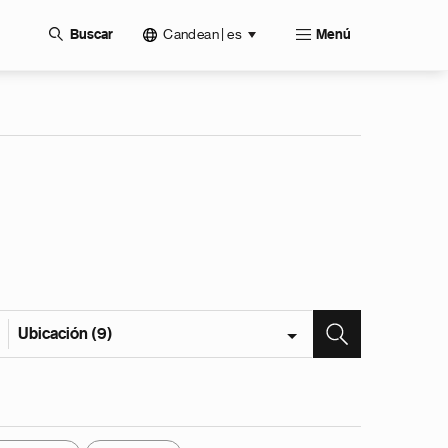
Candean | es
Buscar
Menú
Ubicación (9)