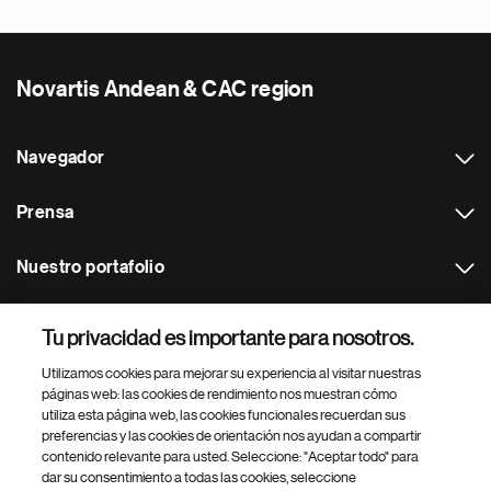
Novartis Andean & CAC region
Navegador
Prensa
Nuestro portafolio
Otras webs
Tu privacidad es importante para nosotros.
Utilizamos cookies para mejorar su experiencia al visitar nuestras
Footer Site Search
páginas web: las cookies de rendimiento nos muestran cómo
utiliza esta página web, las cookies funcionales recuerdan sus
preferencias y las cookies de orientación nos ayudan a compartir
contenido relevante para usted. Seleccione: "Aceptar todo" para
dar su consentimiento a todas las cookies, seleccione