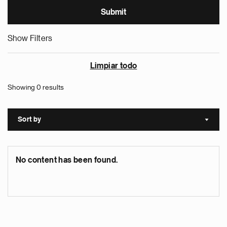
Show Filters
Limpiar todo
Showing 0 results
Sort by
Sort a
No content has been found.