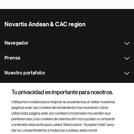
Novartis Andean & CAC region
Navegador
Prensa
Nuestro portafolio
Otras webs
Tu privacidad es importante para nosotros.
Utilizamos cookies para mejorar su experiencia al visitar nuestras
Footer Site Search
páginas web: las cookies de rendimiento nos muestran cómo
utiliza esta página web, las cookies funcionales recuerdan sus
preferencias y las cookies de orientación nos ayudan a compartir
contenido relevante para usted. Seleccione: "Aceptar todo" para
dar su consentimiento a todas las cookies, seleccione