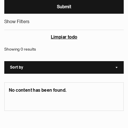
Show Filters
Limpiar todo
Showing 0 results
Sort by
Sort a
No content has been found.