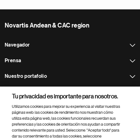
Novartis Andean & CAC region
Navegador
Prensa
Nuestro portafolio
Otras webs
Tu privacidad es importante para nosotros.
Utilizamos cookies para mejorar su experiencia al visitar nuestras
Footer Site Search
páginas web: las cookies de rendimiento nos muestran cómo
utiliza esta página web, las cookies funcionales recuerdan sus
preferencias y las cookies de orientación nos ayudan a compartir
contenido relevante para usted. Seleccione: "Aceptar todo" para
dar su consentimiento a todas las cookies, seleccione