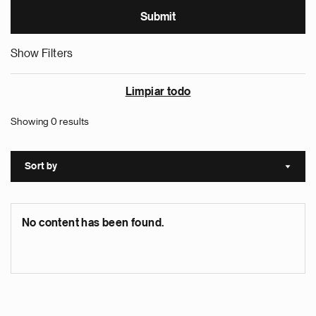
Show Filters
Limpiar todo
Showing 0 results
Sort by
Sort a
No content has been found.