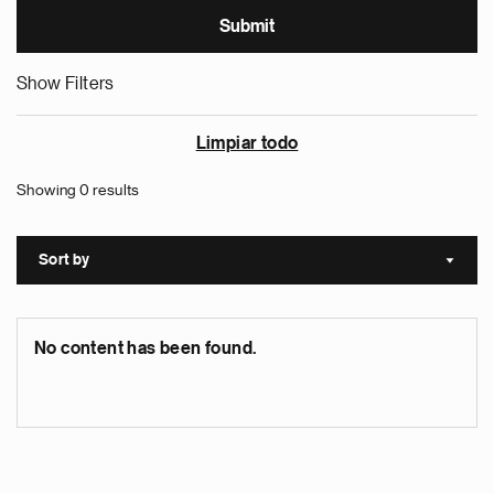
Show Filters
Limpiar todo
Showing 0 results
Sort by
Sort a
No content has been found.