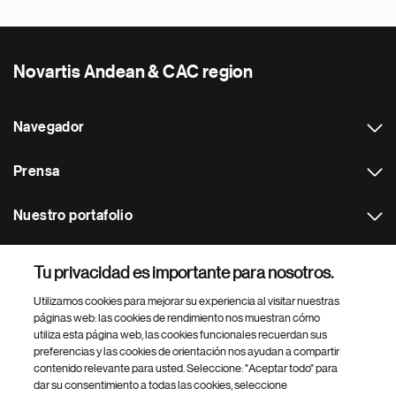
Novartis Andean & CAC region
Navegador
Prensa
Nuestro portafolio
Otras webs
Tu privacidad es importante para nosotros.
Utilizamos cookies para mejorar su experiencia al visitar nuestras
Footer Site Search
páginas web: las cookies de rendimiento nos muestran cómo
utiliza esta página web, las cookies funcionales recuerdan sus
preferencias y las cookies de orientación nos ayudan a compartir
contenido relevante para usted. Seleccione: "Aceptar todo" para
dar su consentimiento a todas las cookies, seleccione