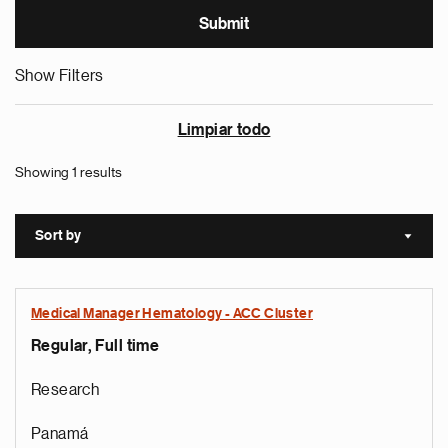
Show Filters
Limpiar todo
Showing 1 results
Sort by
Sort a
Medical Manager Hematology - ACC Cluster
Regular, Full time
Research
Panamá