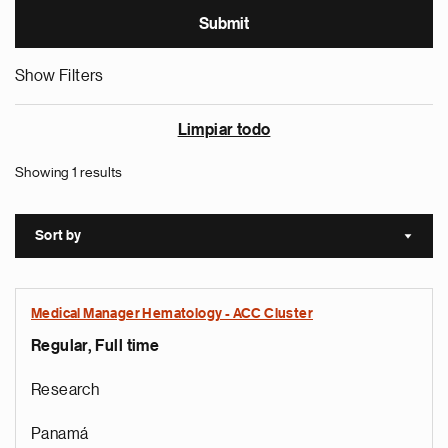
Show Filters
Limpiar todo
Showing 1 results
Sort by
Sort a
Medical Manager Hematology - ACC Cluster
Regular, Full time
Research
Panamá