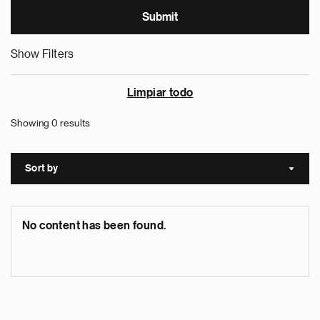
Show Filters
Limpiar todo
Showing 0 results
Sort by
Sort a
No content has been found.