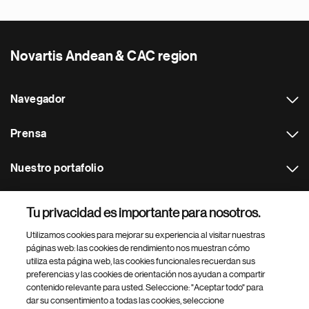
Novartis Andean & CAC region
Navegador
Prensa
Nuestro portafolio
Otras webs
Tu privacidad es importante para nosotros.
Utilizamos cookies para mejorar su experiencia al visitar nuestras
Footer Site Search
páginas web: las cookies de rendimiento nos muestran cómo
utiliza esta página web, las cookies funcionales recuerdan sus
preferencias y las cookies de orientación nos ayudan a compartir
contenido relevante para usted. Seleccione: "Aceptar todo" para
dar su consentimiento a todas las cookies, seleccione