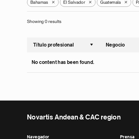
Bahamas
El Salvador
Guatemala
P
X
X
X
Showing 0 results
Título profesional
Negocio
Ordenar a
No content has been found.
Novartis Andean & CAC region
Navegador
Prensa