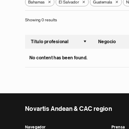
Bahamas
El Salvador
Guatemala
N
X
X
X
Showing 0 results
Título profesional
Negocio
Ordenar a
No content has been found.
Novartis Andean & CAC region
Navegador
Prensa