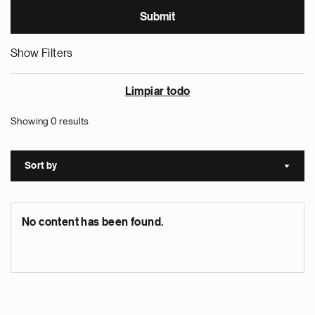
Show Filters
Limpiar todo
Showing 0 results
Sort by
Sort a
No content has been found.