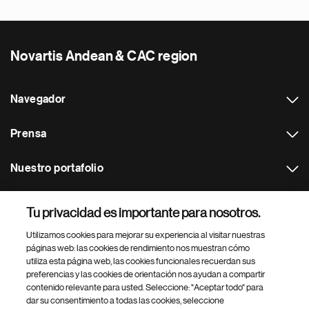
Novartis Andean & CAC region
Navegador
Prensa
Nuestro portafolio
Otras webs
Tu privacidad es importante para nosotros.
Utilizamos cookies para mejorar su experiencia al visitar nuestras
Footer Site Search
páginas web: las cookies de rendimiento nos muestran cómo
utiliza esta página web, las cookies funcionales recuerdan sus
preferencias y las cookies de orientación nos ayudan a compartir
contenido relevante para usted. Seleccione: "Aceptar todo" para
dar su consentimiento a todas las cookies, seleccione