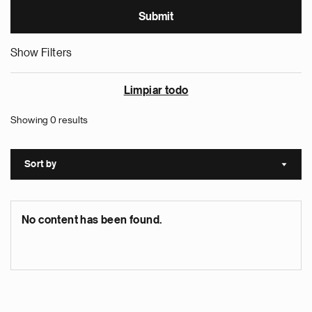
Show Filters
Limpiar todo
Showing 0 results
Sort by
Sort a
No content has been found.