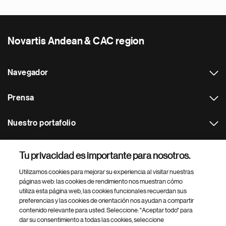
Novartis Andean & CAC region
Navegador
Prensa
Nuestro portafolio
Otras webs
Tu privacidad es importante para nosotros.
Utilizamos cookies para mejorar su experiencia al visitar nuestras
Footer Site Search
páginas web: las cookies de rendimiento nos muestran cómo
utiliza esta página web, las cookies funcionales recuerdan sus
preferencias y las cookies de orientación nos ayudan a compartir
contenido relevante para usted. Seleccione: "Aceptar todo" para
dar su consentimiento a todas las cookies, seleccione