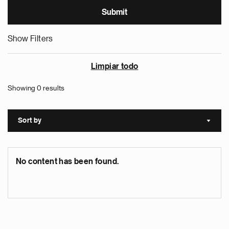
Show Filters
Limpiar todo
Showing 0 results
Sort by
Sort a
No content has been found.