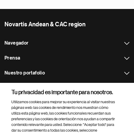
Novartis Andean & CAC region
Navegador
Prensa
Nuestro portafolio
Otras webs
Tu privacidad es importante para nosotros.
Utilizamos cookies para mejorar su experiencia al visitar nuestras
Footer Site Search
páginas web: las cookies de rendimiento nos muestran cómo
utiliza esta página web, las cookies funcionales recuerdan sus
preferencias y las cookies de orientación nos ayudan a compartir
contenido relevante para usted. Seleccione: "Aceptar todo" para
dar su consentimiento a todas las cookies, seleccione