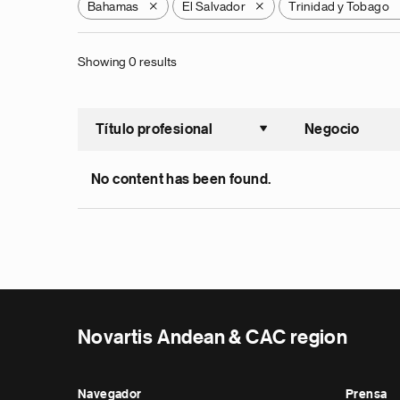
Bahamas
El Salvador
Trinidad y Tobago
X
X
Showing 0 results
Título profesional
Negocio
Ordenar a
No content has been found.
Novartis Andean & CAC region
Navegador
Prensa