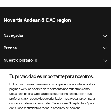
Novartis Andean & CAC region
Navegador
Prensa
Nuestro portafolio
Otras webs
Tu privacidad es importante para nosotros.
Utilizamos cookies para mejorar su experiencia al visitar nuestras
Footer Site Search
páginas web: las cookies de rendimiento nos muestran cómo
utiliza esta página web, las cookies funcionales recuerdan sus
preferencias y las cookies de orientación nos ayudan a compartir
contenido relevante para usted. Seleccione: "Aceptar todo" para
dar su consentimiento a todas las cookies, seleccione