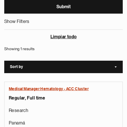
Show Filters
Limpiar todo
Showing 1 results
Sort by
Sort a
Medical Manager Hematology - ACC Cluster
Regular, Full time
Research
Panamá