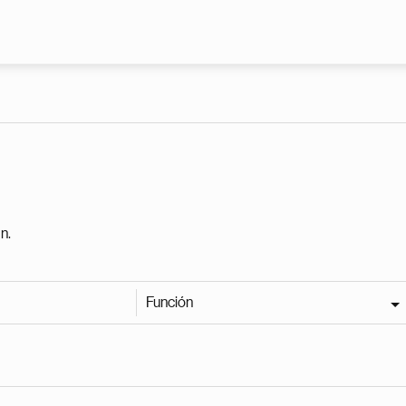
Pasar al contenido principal
n.
Función