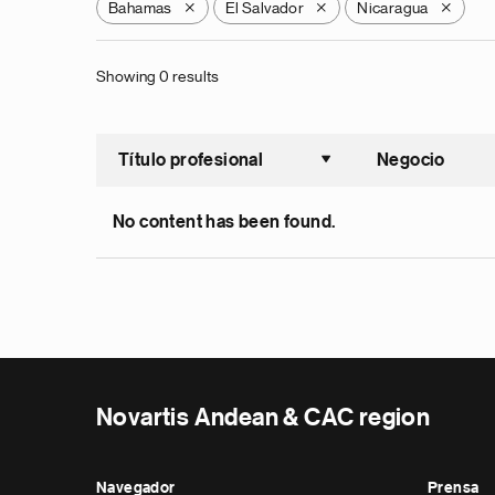
Bahamas
El Salvador
Nicaragua
X
X
X
Showing 0 results
Título profesional
Negocio
Ordenar a
No content has been found.
Novartis Andean & CAC region
Navegador
Prensa