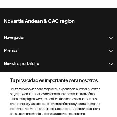
Novartis Andean & CAC region
Navegador
Prensa
Nuestro portafolio
Otras webs
Tu privacidad es importante para nosotros.
Utilizamos cookies para mejorar su experiencia al visitar nuestras
Footer Site Search
páginas web: las cookies de rendimiento nos muestran cómo
utiliza esta página web, las cookies funcionales recuerdan sus
preferencias y las cookies de orientación nos ayudan a compartir
contenido relevante para usted. Seleccione: "Aceptar todo" para
dar su consentimiento a todas las cookies, seleccione