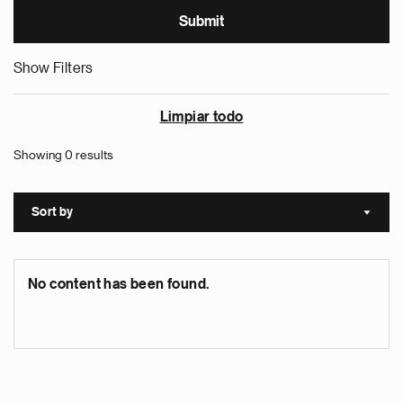
Show Filters
Limpiar todo
Showing 0 results
Sort by
Sort a
No content has been found.