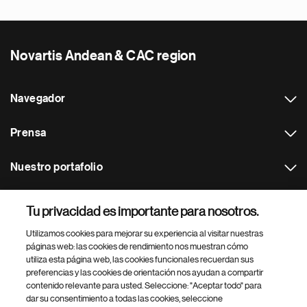
Novartis Andean & CAC region
Navegador
Prensa
Nuestro portafolio
Otras webs
Tu privacidad es importante para nosotros.
Utilizamos cookies para mejorar su experiencia al visitar nuestras
Footer Site Search
páginas web: las cookies de rendimiento nos muestran cómo
utiliza esta página web, las cookies funcionales recuerdan sus
preferencias y las cookies de orientación nos ayudan a compartir
contenido relevante para usted. Seleccione: "Aceptar todo" para
dar su consentimiento a todas las cookies, seleccione