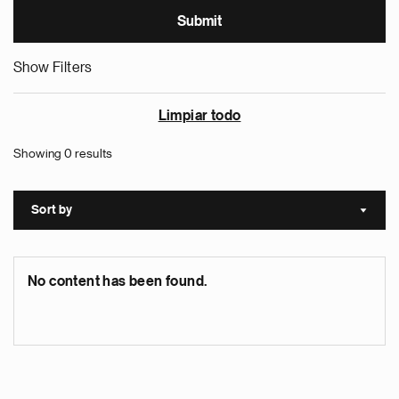
Show Filters
Limpiar todo
Showing 0 results
Sort by
Sort a
No content has been found.