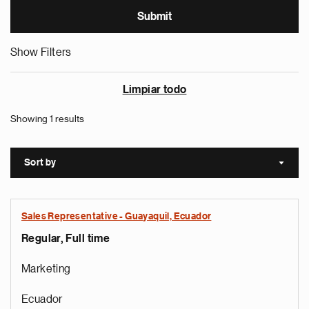
Show Filters
Limpiar todo
Showing 1 results
Sort by
Sort a
Sales Representative - Guayaquil, Ecuador
Regular, Full time
Marketing
Ecuador