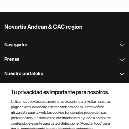
Novartis Andean & CAC region
Navegador
Prensa
Nuestro portafolio
Otras webs
Tu privacidad es importante para nosotros.
Utilizamos cookies para mejorar su experiencia al visitar nuestras
Footer Site Search
páginas web: las cookies de rendimiento nos muestran cómo
utiliza esta página web, las cookies funcionales recuerdan sus
preferencias y las cookies de orientación nos ayudan a compartir
contenido relevante para usted. Seleccione: "Aceptar todo" para
dar su consentimiento a todas las cookies, seleccione