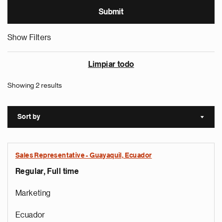
Show Filters
Limpiar todo
Showing 2 results
Sort by
Sort a
Sales Representative - Guayaquil, Ecuador
Regular, Full time
Marketing
Ecuador