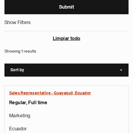
Show Filters
Limpiar todo
Showing 1 results
Sort by
Sort a
Sales Representative - Guayaquil, Ecuador
Regular, Full time
Marketing
Ecuador