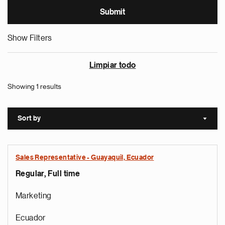
Show Filters
Limpiar todo
Showing 1 results
Sort by
Sort a
Sales Representative - Guayaquil, Ecuador
Regular, Full time
Marketing
Ecuador