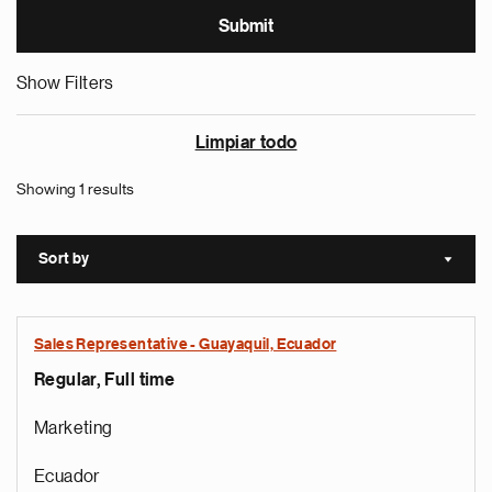
Show Filters
Limpiar todo
Showing 1 results
Sort by
Sort a
Sales Representative - Guayaquil, Ecuador
Regular, Full time
Marketing
Ecuador