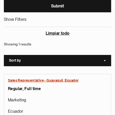
Show Filters
Limpiar todo
Showing 1 results
Sort by
Sort a
Sales Representative - Guayaquil, Ecuador
Regular, Full time
Marketing
Ecuador