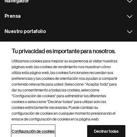
Navegador
Prensa
Nuestro portafolio
Otras webs
Tu privacidad es importante para nosotros.
Utilizamos cookies para mejorar su experiencia al visitar nuestras
Footer Site Search
páginas web: las cookies de rendimiento nos muestran cómo
utiliza esta página web, las cookies funcionales recuerdan sus
preferencias y las cookies de orientación nos ayudan a compartir
contenido relevante para usted. Seleccione: "Aceptar todo" para
dar su consentimiento a todas las cookies, seleccione
"Configuración de cookies" para administrar las diferentes
cookies o seleccione "Declinar todas" para utilizar solo las
cookies estrictamente necesarias. Puede cambiar su
Parte
© 2026 Novartis AG
configuración de cookies en cualquier momento presionando el
inferior
enlace de configuración de cookies en la página web.
Política de privacidad
Términos de uso
Accesibilidad
del
Configuración de cookies
Mapa del sitio
pie
Configuración de cookies
Declinar todas
de