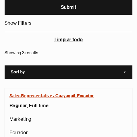
Show Filters
Limpiar todo
Showing 3 results
Sort by
Sort a
Sales Representative - Guayaquil, Ecuador
Regular, Full time
Marketing
Ecuador