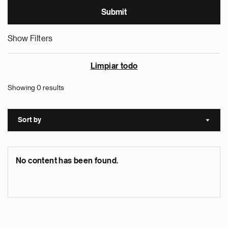
Show Filters
Limpiar todo
Showing 0 results
Sort by
Sort a
No content has been found.