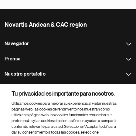
Novartis Andean & CAC region
Navegador
Prensa
Nuestro portafolio
Otras webs
Tu privacidad es importante para nosotros.
Utilizamos cookies para mejorar su experiencia al visitar nuestras
Footer Site Search
páginas web: las cookies de rendimiento nos muestran cómo
utiliza esta página web, las cookies funcionales recuerdan sus
preferencias y las cookies de orientación nos ayudan a compartir
contenido relevante para usted. Seleccione: "Aceptar todo" para
dar su consentimiento a todas las cookies, seleccione