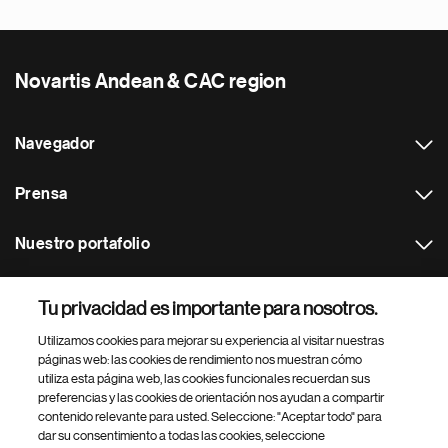
Novartis Andean & CAC region
Navegador
Prensa
Nuestro portafolio
Otras webs
Tu privacidad es importante para nosotros.
Utilizamos cookies para mejorar su experiencia al visitar nuestras
Footer Site Search
páginas web: las cookies de rendimiento nos muestran cómo
utiliza esta página web, las cookies funcionales recuerdan sus
preferencias y las cookies de orientación nos ayudan a compartir
contenido relevante para usted. Seleccione: "Aceptar todo" para
dar su consentimiento a todas las cookies, seleccione