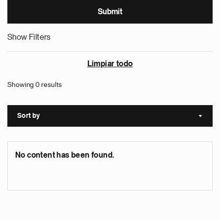
Show Filters
Limpiar todo
Showing 0 results
Sort by
Sort a
No content has been found.