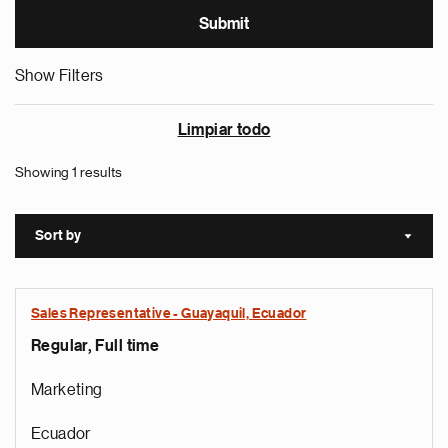
Show Filters
Limpiar todo
Showing 1 results
Sort by
Sort a
Sales Representative - Guayaquil, Ecuador
Regular, Full time
Marketing
Ecuador